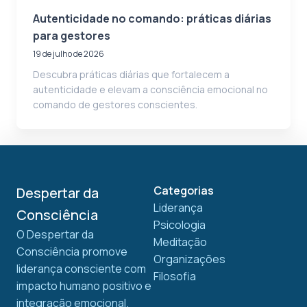
Autenticidade no comando: práticas diárias
para gestores
19 de julho de 2026
Descubra práticas diárias que fortalecem a
autenticidade e elevam a consciência emocional no
comando de gestores conscientes.
Categorias
Despertar da
Liderança
Consciência
Psicologia
O Despertar da
Meditação
Consciência promove
Organizações
liderança consciente com
Filosofia
impacto humano positivo e
integração emocional.